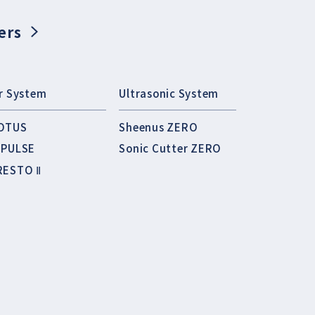
ers
ir System
Ultrasonic System
OTUS
Sheenus ZERO
MPULSE
Sonic Cutter ZERO
RESTO Ⅱ