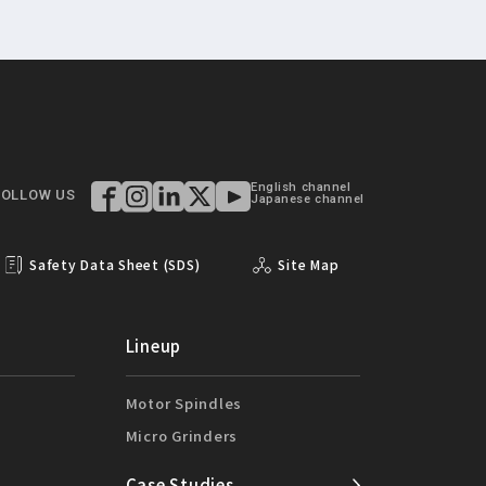
English channel
FOLLOW US
Japanese channel
Safety Data Sheet (SDS)
Site Map
Lineup
Motor Spindles
Micro Grinders
Case Studies