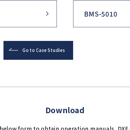
BMS-5010
Go to Case Studies
Download
e below form to obtain operation manuals, DXF