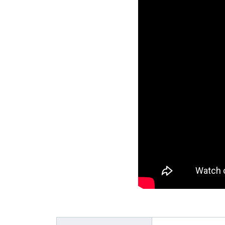
E2000 (φ22.8)
Air-Speed
iSpeed3 (φ19.05, φ20, φ22)
ABT
HES (for machining)
Xpeed
HTS
PLANET