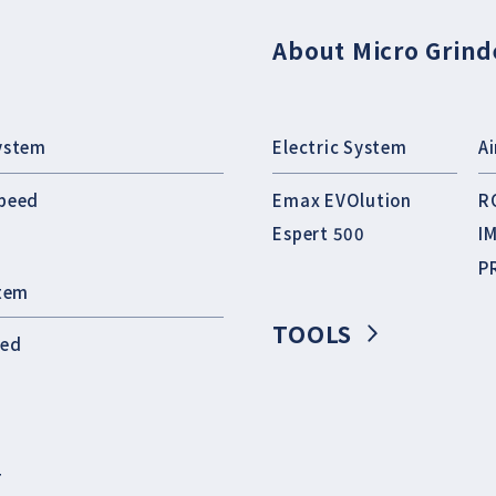
About Micro Grind
ystem
Electric System
A
peed
Emax EVOlution
R
Espert 500
I
P
stem
TOOLS
eed
T