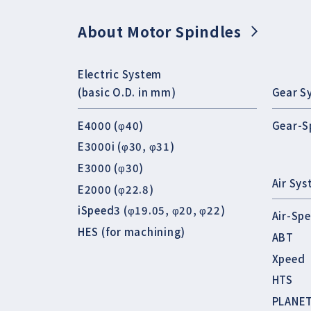
About Motor Spindles
Electric System
(basic O.D. in mm)
Gear S
E4000 (φ40)
Gear-S
E3000i (φ30, φ31)
E3000 (φ30)
Air Sy
E2000 (φ22.8)
iSpeed3 (φ19.05, φ20, φ22)
Air-Sp
HES (for machining)
ABT
Xpeed
HTS
PLANE