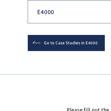
E4000
Go to Case Studies in E4000
Please fill out th