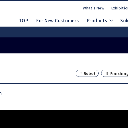
What's New
Exhibitio
TOP
For New Customers
Products
Sol
Safety Data Shee
nuals
 People, Beautiful Japan
rate Site
CAD Drawings (DXF/STEP)
dles
Ab
♯ Robot
♯ Finishin
Lineup
FAQs
Contact Us
m
m
Electric System
d
Emax EVOlution
Espert 500