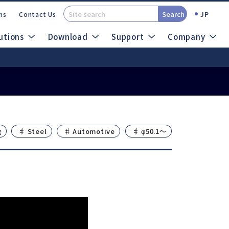
Search
JP
ns
Contact Us
utions
Download
Support
Company
t (SDS)
Catalogs
out Micro Grinders
g
♯ Steel
♯ Automotive
♯ φ50.1～
search
Site Map
Air System
Ultrasonic System
ROTUS
Sheenus ZERO
IMPULSE
Sonic Cutter ZERO
PRESTO Ⅱ